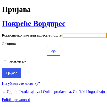
Пријава
Покреће Вордпрес
Корисничко име или адреса е-поште
Лозинка
Запамти ме
Изгубили сте лозинку?
← Иди на Izrada sajtova i Online prodavnica, Graficki i logo dizajn
Politika privatnosti