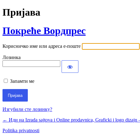
Пријава
Покреће Вордпрес
Корисничко име или адреса е-поште
Лозинка
Запамти ме
Изгубили сте лозинку?
← Иди на Izrada sajtova i Online prodavnica, Graficki i logo dizajn
Politika privatnosti