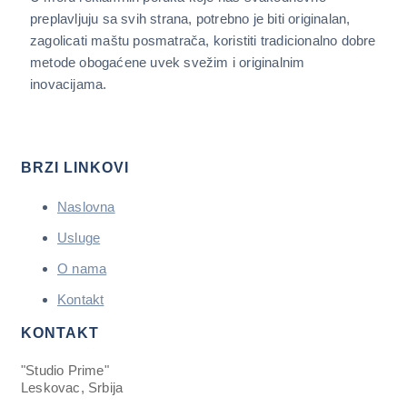
preplavljuju sa svih strana, potrebno je biti originalan,
zagolicati maštu posmatrača, koristiti tradicionalno dobre
metode obogaćene uvek svežim i originalnim
inovacijama.
BRZI LINKOVI
Naslovna
Usluge
O nama
Kontakt
KONTAKT
"Studio Prime"
Leskovac, Srbija