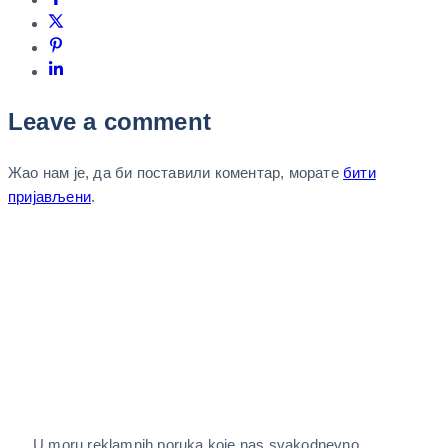
Leave a comment
Жао нам је, да би поставили коментар, морате
бити
пријављени
.
U moru reklamnih poruka koje nas svakodnevno