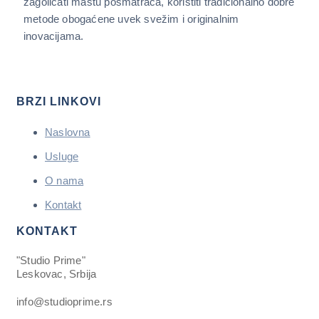
zagolicati maštu posmatrača, koristiti tradicionalno dobre
metode obogaćene uvek svežim i originalnim
inovacijama.
BRZI LINKOVI
Naslovna
Usluge
O nama
Kontakt
KONTAKT
"Studio Prime"
Leskovac, Srbija
info@studioprime.rs