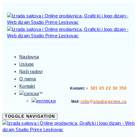
Skip
Skip
links
to
primary
navigation
Skip
to
content
Naslovna
Usluge
Naši radovi
O nama
Kontakt
+ 381 65 22 30 350
Kontakt:
info@studioprime.rs
Mail:
TOGGLE NAVIGATION