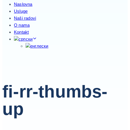
Naslovna
Usluge
Naši radovi
O nama
Kontakt
fi-rr-thumbs-
up