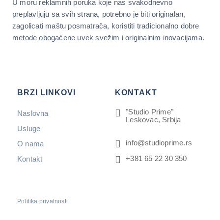
U moru reklamnih poruka koje nas svakodnevno
preplavljuju sa svih strana, potrebno je biti originalan,
zagolicati maštu posmatrača, koristiti tradicionalno dobre
metode obogaćene uvek svežim i originalnim inovacijama.
BRZI LINKOVI
KONTAKT
"Studio Prime"
Naslovna
Leskovac, Srbija
Usluge
info@studioprime.rs
O nama
+381 65 22 30 350
Kontakt
Politika privatnosti