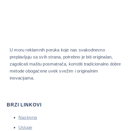
U moru reklamnih poruka koje nas svakodnevno
preplavljuju sa svih strana, potrebno je biti originalan,
zagolicati maštu posmatrača, koristiti tradicionalno dobre
metode obogaćene uvek svežim i originalnim
inovacijama.
BRZI LINKOVI
Naslovna
Usluge