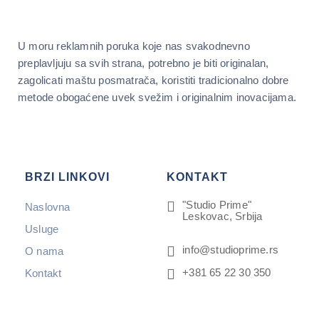
U moru reklamnih poruka koje nas svakodnevno
preplavljuju sa svih strana, potrebno je biti originalan,
zagolicati maštu posmatrača, koristiti tradicionalno dobre
metode obogaćene uvek svežim i originalnim inovacijama.
BRZI LINKOVI
KONTAKT
"Studio Prime"
Naslovna
Leskovac, Srbija
Usluge
info@studioprime.rs
O nama
+381 65 22 30 350
Kontakt