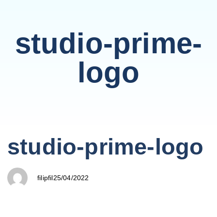
studio-prime-
logo
PUBLISHED
Author
Published
studio-prime-logo
IN:
on:
25/04/2022
filipfil