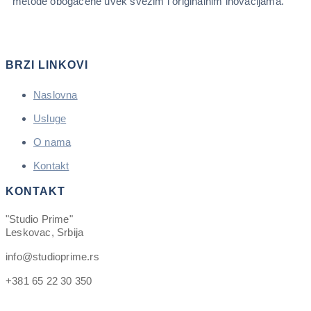
metode obogaćene uvek svežim i originalnim inovacijama.
BRZI LINKOVI
Naslovna
Usluge
O nama
Kontakt
KONTAKT
"Studio Prime"
Leskovac, Srbija
info@studioprime.rs
+381 65 22 30 350