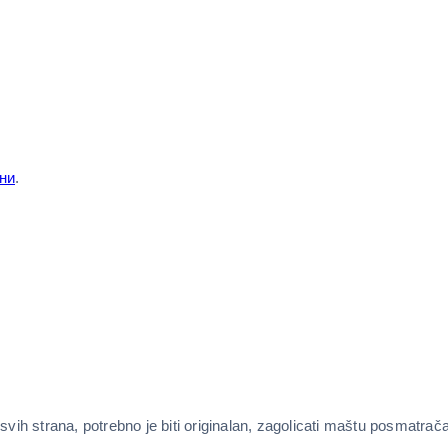
ни
.
h strana, potrebno je biti originalan, zagolicati maštu posmatrača, 