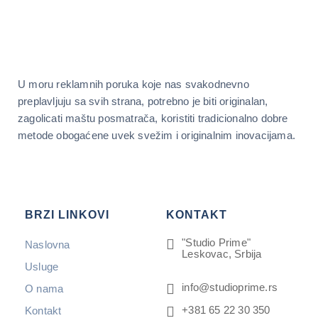
U moru reklamnih poruka koje nas svakodnevno
preplavljuju sa svih strana, potrebno je biti originalan,
zagolicati maštu posmatrača, koristiti tradicionalno dobre
metode obogaćene uvek svežim i originalnim inovacijama.
BRZI LINKOVI
KONTAKT
"Studio Prime"
Naslovna
Leskovac, Srbija
Usluge
info@studioprime.rs
O nama
+381 65 22 30 350
Kontakt