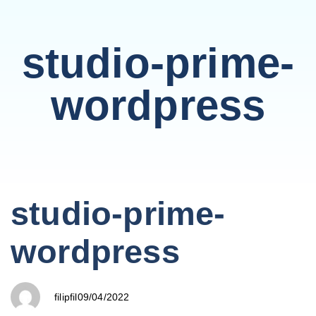
studio-prime-
wordpress
PUBLISHED
Author
Published
studio-prime-
IN:
on:
wordpress
09/04/2022
filipfil