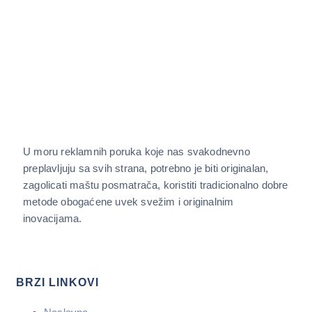
U moru reklamnih poruka koje nas svakodnevno
preplavljuju sa svih strana, potrebno je biti originalan,
zagolicati maštu posmatrača, koristiti tradicionalno dobre
metode obogaćene uvek svežim i originalnim
inovacijama.
BRZI LINKOVI