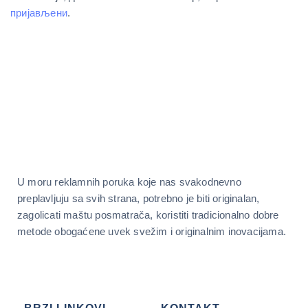
пријављени
.
U moru reklamnih poruka koje nas svakodnevno
preplavljuju sa svih strana, potrebno je biti originalan,
zagolicati maštu posmatrača, koristiti tradicionalno dobre
metode obogaćene uvek svežim i originalnim inovacijama.