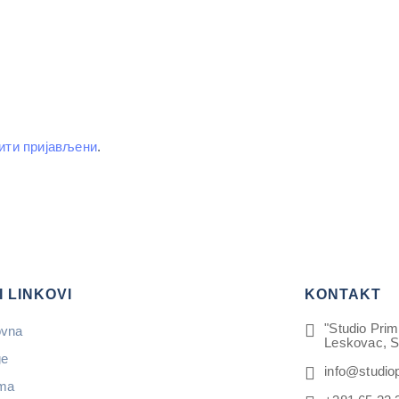
ити пријављени
.
I LINKOVI
KONTAKT
"Studio Prim
ovna
Leskovac, S
ge
info@studio
ma