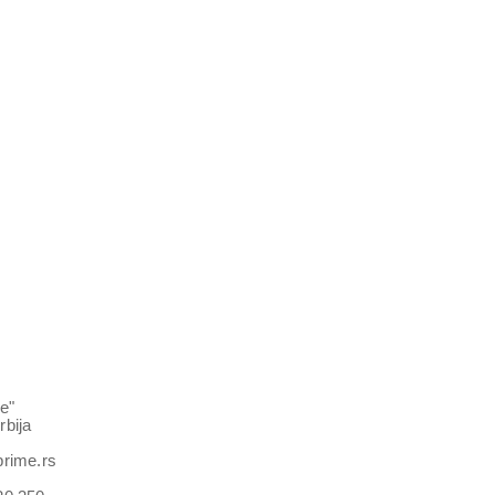
e"
rbija
prime.rs