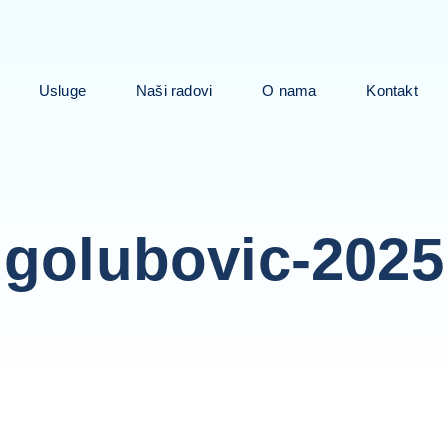
Usluge
Naši radovi
O nama
Kontakt
golubovic-2025