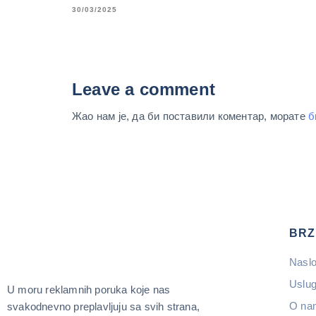
30/03/2025
Leave a comment
Жао нам је, да би поставили коментар, морате
б
BRZ
Nasl
Uslu
U moru reklamnih poruka koje nas
O na
svakodnevno preplavljuju sa svih strana,