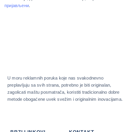
пријављени
.
U moru reklamnih poruka koje nas svakodnevno
preplavljuju sa svih strana, potrebno je biti originalan,
zagolicati maštu posmatrača, koristiti tradicionalno dobre
metode obogaćene uvek svežim i originalnim inovacijama.