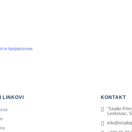
ити пријављени
.
I LINKOVI
KONTAKT
"Studio Prim
ovna
Leskovac, S
ge
info@studio
ma