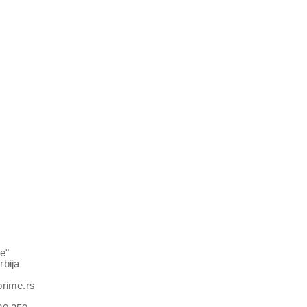
e"
rbija
prime.rs