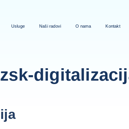
Usluge
Naši radovi
O nama
Kontakt
zsk-digitalizaci
ija