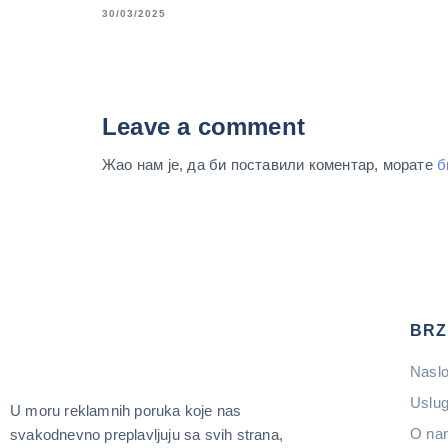
30/03/2025
Leave a comment
Жао нам је, да би поставили коментар, морате
б
BRZ
Nasl
Uslu
U moru reklamnih poruka koje nas
O na
svakodnevno preplavljuju sa svih strana,