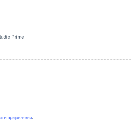
udio Prime
ити пријављени
.