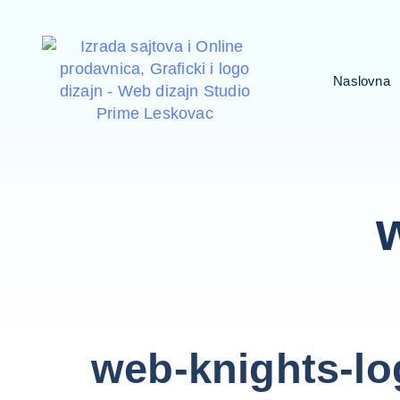
Naslovna
PUBLISHED
Author
Published
web-knights-lo
IN:
on: