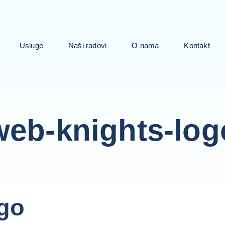
Usluge
Naši radovi
O nama
Kontakt
web-knights-log
go