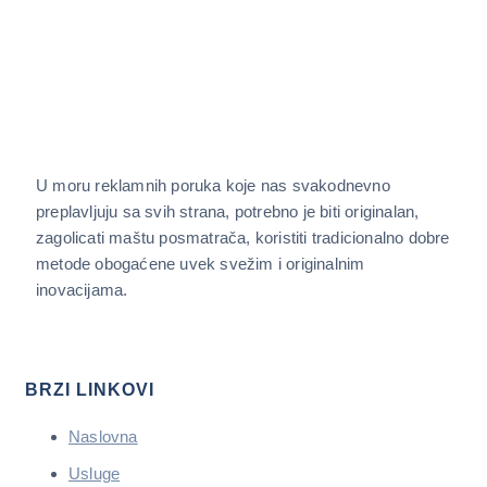
U moru reklamnih poruka koje nas svakodnevno
preplavljuju sa svih strana, potrebno je biti originalan,
zagolicati maštu posmatrača, koristiti tradicionalno dobre
metode obogaćene uvek svežim i originalnim
inovacijama.
BRZI LINKOVI
Naslovna
Usluge